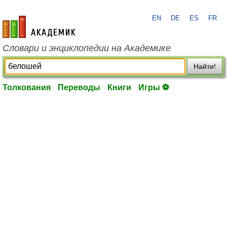
EN
DE
ES
FR
academic.ru
Словари и энциклопедии на Академике
Найти!
Толкования
Переводы
Книги
Игры ⚽