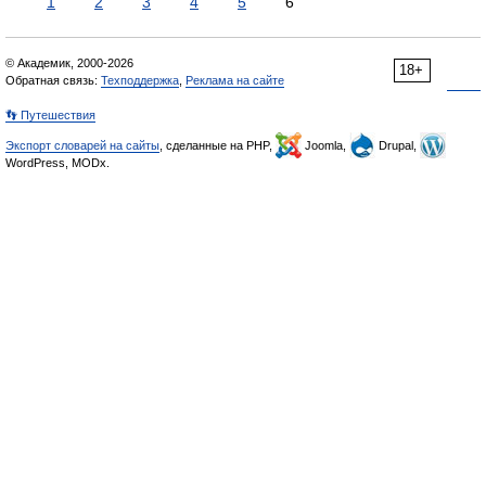
1
2
3
4
5
6
© Академик, 2000-2026
18+
Обратная связь:
Техподдержка
,
Реклама на сайте
👣 Путешествия
Экспорт словарей на сайты
, сделанные на PHP,
Joomla,
Drupal,
WordPress, MODx.