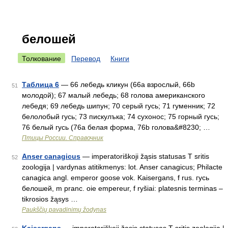
белошей
Толкование
Перевод
Книги
Таблица 6
— 66 лебедь кликун (66a взрослый, 66b
51
молодой); 67 малый лебедь; 68 голова американского
лебедя; 69 лебедь шипун; 70 серый гусь; 71 гуменник; 72
белолобый гусь; 73 пискулъка; 74 сухонос; 75 горный гусь;
76 белый гусь (76a белая форма, 76b голова&#8230; …
Птицы России. Справочник
Anser canagicus
— imperatoriškoji žąsis statusas T sritis
52
zoologija | vardynas atitikmenys: lot. Anser canagicus; Philacte
canagica angl. emperor goose vok. Kaisergans, f rus. гусь
белошей, m pranc. oie empereur, f ryšiai: platesnis terminas –
tikrosios žąsys …
Paukščių pavadinimų žodynas