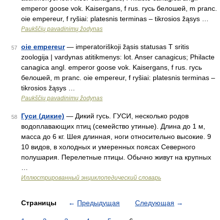
emperor goose vok. Kaisergans, f rus. гусь белошей, m pranc.
oie empereur, f ryšiai: platesnis terminas – tikrosios žąsys …
Paukščių pavadinimų žodynas
oie empereur
— imperatoriškoji žąsis statusas T sritis
57
zoologija | vardynas atitikmenys: lot. Anser canagicus; Philacte
canagica angl. emperor goose vok. Kaisergans, f rus. гусь
белошей, m pranc. oie empereur, f ryšiai: platesnis terminas –
tikrosios žąsys …
Paukščių pavadinimų žodynas
Гуси (дикие)
— Дикий гусь. ГУСИ, несколько родов
58
водоплавающих птиц (семейство утиные). Длина до 1 м,
масса до 6 кг. Шея длинная, ноги относительно высокие. 9
10 видов, в холодных и умеренных поясах Северного
полушария. Перелетные птицы. Обычно живут на крупных
…
Иллюстрированный энциклопедический словарь
Страницы
←
Предыдущая
Следующая
→